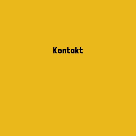
Kontakt
TOPAS GmbH
Dreifürstensteinstr. 1
372116 Mössingen
Deutschland
07473-91894-00
feedback@veggyness.de
Facebook
Rechtliches