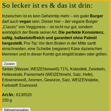
So lecker ist es & das ist drin:
Inzwischen ist es kein Geheimtip mehr – ein guter
Burger
darf auch
vegan
sein. Dieser hier – der vegane Burger
„Classic“ von Veggyness – ist nicht nur gut, sondern
womöglich der Beste seiner Art.
Die perfekte Konsistenz,
saftig, ballaststoffreich und garantiert ohne Palmöl
hergestellt.
Pro-Tip: Vor dem Braten in der Mitte sanft
einschneiden, eine Scheibe (veganen) Käse dazwischen
klemmen und in dieser Kombi gut eingölt braten oder grillen.
Zutaten
Seitan (Wasser, WEIZENeiweiß) 71%, Kokosfett, Zwiebeln,
Hefeextrakt, Paniermehl (WEIZENmehl, Salz, Hefe),
Erbseneiweiß, Aromen, Gewürze, Salz, WEIZENstärke,
Farbstoff: Eisenoxid.
Art.Nr.:
6130520
150 g
Nährwertangaben