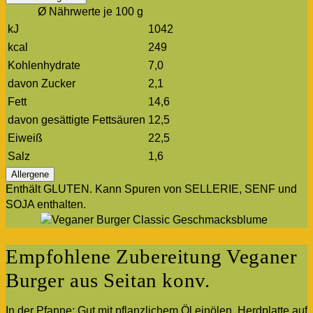
Ø Nährwerte je 100 g
kJ
1042
kcal
249
Kohlenhydrate
7,0
davon Zucker
2,1
Fett
14,6
davon gesättigte Fettsäuren
12,5
Eiweiß
22,5
Salz
1,6
Allergene
Enthält GLUTEN. Kann Spuren von SELLERIE, SENF und
SOJA enthalten.
Empfohlene Zubereitung Veganer
Burger aus Seitan konv.
In der Pfanne: Gut mit pflanzlichem Öl einölen, Herdplatte auf