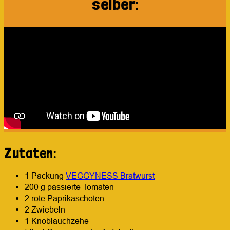
selber:
Zutaten:
1 Packung
VEGGYNESS Bratwurst
200 g passierte Tomaten
2 rote Paprikaschoten
2 Zwiebeln
1 Knoblauchzehe